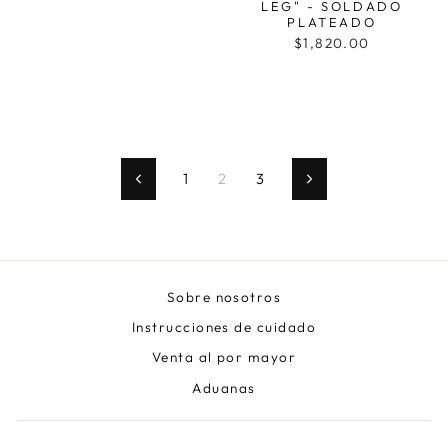
LEG" - SOLDADO
PLATEADO
$1,820.00
1
2
3
Anterior
Siguiente
Sobre nosotros
Instrucciones de cuidado
Venta al por mayor
Aduanas