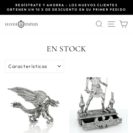
Ir
REGÍSTRATE Y AHORRA - LOS NUEVOS CLIENTES
directamente
OBTENEN UN 10 % DE DESCUENTO EN SU PRIMER PEDIDO
diapositivas
al
pausa
contenido
BUSCAR
NAVE
C
EN STOCK
ORDENAR